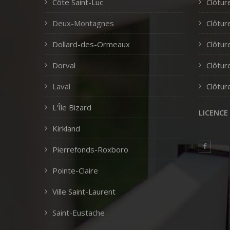
Côte Saint-Luc
Clôtur
Deux-Montagnes
Clôtur
Dollard-des-Ormeaux
Clôtur
Dorval
Clôtur
Laval
Clôtur
L'Île Bizard
LICENCE
Kirkland
Pierrefonds-Roxboro
Pointe-Claire
Ville Saint-Laurent
Saint-Eustache